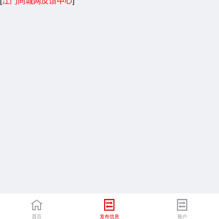
[
江门同城网反馈中心
]
首页
发布信息
账户