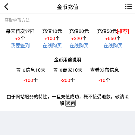
金币充值
获取金币方法
每天首次登陆
充值10元
充值20元
充值50元
[推荐]
+2
个
+100
个
+220
个
+550
个
我要签到
在线购买
在线购买
在线购买
金币用途说明
置顶信息10天
置顶商家10天
查看发布信息
-100
个
-200
个
-10
个
由于网站服务的特性，一旦充值成功，概不接受退款，敬请谅
解