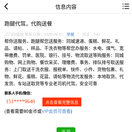
信息内容
跑腿代驾，代购送餐
江门同城网 更新日期：2026-08-07
举报
浏览：540
帮你送服务，跑腿帮您送服务：同城速递、蛋糕、鲜花、礼
品、请帖、、样品、干洗衣物等帮您办服务：水电、煤气、宽
带缴费、罚单、医院、银行、挂号、物流取送等购服务：同城
购物、网上购物、餐饮采买、理缴费、事务、排队排号取送服
务：上门取送干洗衣服、报税单、快件、小件、货物包裹、礼
物、鲜花、蛋糕、花篮、请帖等物流代发服务：本地取货、代
发货、车站送取货等专业老司机代驾，安全可靠
联系人手机/微信：
151****9640
点击查看完整信息
(查看需要80金币或
VIP会员可查看
)